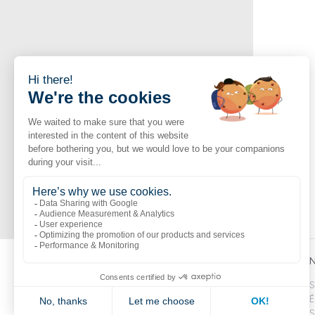
Liens populaires
Explorer
N
Boutik
Catalogue
S
Volte
Nouveautés
É
CitipleX
Réalisations
S