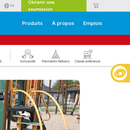
Obtenir une
FR
soumission
Produits
À propos
Emplois
J2
Inclusivité
Premières Nations
Classe extérieure