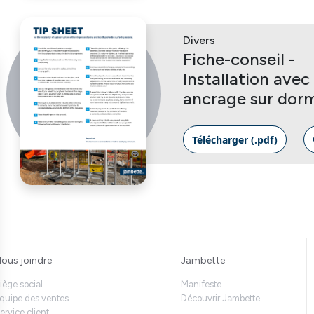
Divers
Fiche-conseil -
Installation avec
ancrage sur dor
Télécharger (.pdf)
ous joindre
Jambette
iège social
Manifeste
quipe des ventes
Découvrir Jambette
ervice client