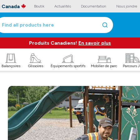
au Canada
Boutik
Actualités
Documentation
Nous joindre
Find all products here
Produits Canadiens!
En savoir plus
Balançoires
Glissoires
Équipements sportifs
Mobilier de parc
Parcours 