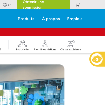
Obtenir une
EN
soumission
Produits
À propos
Emplois
J2
Inclusivité
Premières Nations
Classe extérieure