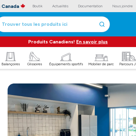
au Canada
Boutik
Actualités
Documentation
Nous joindre
Trouver tous les produits ici
Produits Canadiens!
En savoir plus
Balançoires
Glissoires
Équipements sportifs
Mobilier de parc
Parcours 