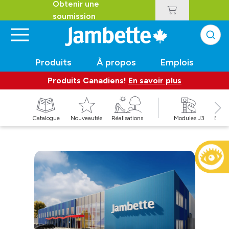
Obtenir une
soumission
Produits
À propos
Emplois
Produits Canadiens!
En savoir plus
t
Catalogue
Nouveautés
Réalisations
Modules J3
Balan