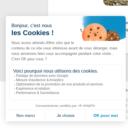
Chaque composant que nous choisiss
responsabilité écologique. Parce 
Liens populaires
Explorer
N
Boutik
Catalogue
S
Volte
Nouveautés
É
CitipleX
Réalisations
S
L