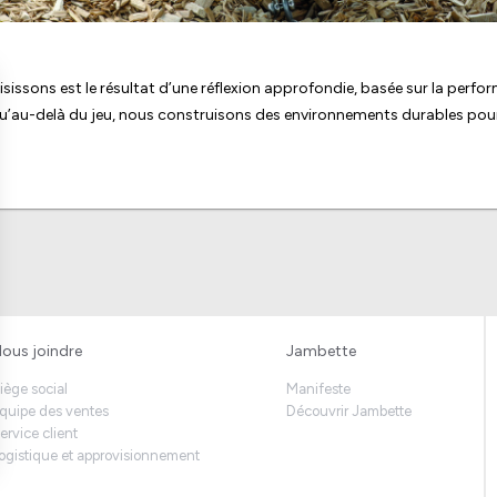
ons est le résultat d’une réflexion approfondie, basée sur la performa
qu’au-delà du jeu, nous construisons des environnements durables pour
ous joindre
Jambette
iège social
Manifeste
quipe des ventes
Découvrir Jambette
ervice client
ogistique et approvisionnement