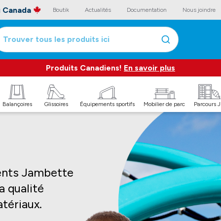
au Canada
Boutik
Actualités
Documentation
Nous joindre
Trouver tous les produits ici
Produits Canadiens!
En savoir plus
Balançoires
Glissoires
Équipements sportifs
Mobilier de parc
Parcours 
ents Jambette
a qualité
tériaux.