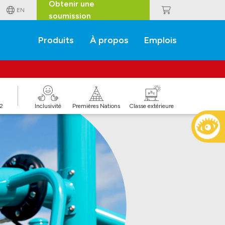
Obtenir une
EN
soumission
Produits
À propos
Emplois
J2
Inclusivité
Premières Nations
Classe extérieure