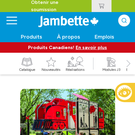
Obtenir une
soumission
Produits
À propos
Emplois
Produits Canadiens!
En savoir plus
t
Catalogue
Nouveautés
Réalisations
Modules J3
Balan