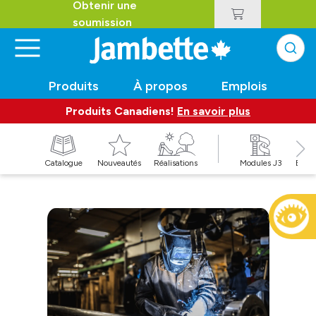
Obtenir une
soumission
Produits
À propos
Emplois
Produits Canadiens!
En savoir plus
t
Catalogue
Nouveautés
Réalisations
Modules J3
Balan