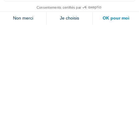
Explorer
Nous joindre
Jambette
Inscrivez-vous à notre infolettre
Envoyer
En cliquant sur « envoyer » vous nous autorisez à vous envoyer quelques fois par
année un courriel contenant des offres ou nouveautés.
1 877 363-2687
•
jambette@jambette.com
Protection des renseignements personnels
Un site propulsé par bisscomm.com
© 2026 Jambette