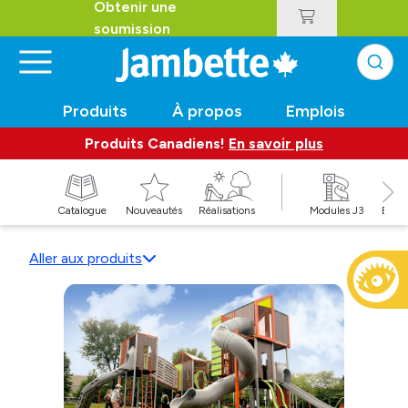
Obtenir une
soumission
Produits
À propos
Emplois
Produits Canadiens!
En savoir plus
t
Catalogue
Nouveautés
Réalisations
Modules J3
Balan
Aller aux produits