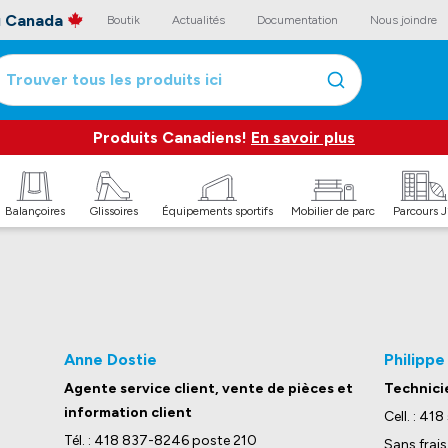
au Canada
Boutik
Actualités
Documentation
Nous joindre
Trouver tous les produits ici
Produits Canadiens!
En savoir plus
Balançoires
Glissoires
Équipements sportifs
Mobilier de parc
Parcours 
Anne Dostie
Philippe
Agente service client, vente de pièces et
Technicie
information client
Cell. : 41
Tél. : 418 837-8246 poste 210
Sans frai