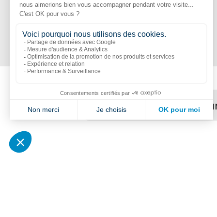
Nous joindre par cour
Liens populaires
Explorer
N
Boutik
Catalogue
S
Volte
Nouveautés
É
CitipleX
Réalisations
S
L