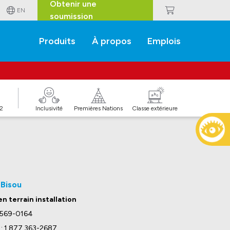
Obtenir une
EN
soumission
Produits
À propos
Emplois
J2
Inclusivité
Premières Nations
Classe extérieure
 Bisou
n terrain installation
8 569-0164
s : 1 877 363-2687