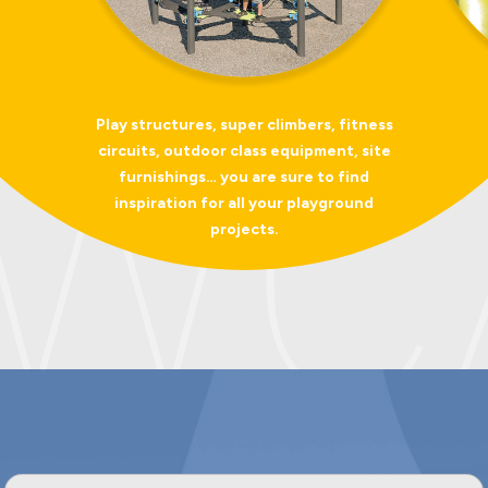
OWC
Play structures, super climbers, fitness
circuits, outdoor class equipment, site
furnishings… you are sure to find
inspiration for all your playground
projects.