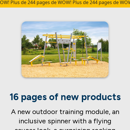
! Plus de 244 pages de WOW! Plus de 244 pages de WOW!
P
16 pages of new products
A new outdoor training module, an
inclusive spinner with a flying