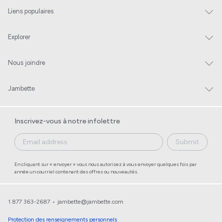
Liens populaires
Explorer
Nous joindre
Jambette
Inscrivez-vous à notre infolettre
Submit
En cliquant sur « envoyer » vous nous autorisez à vous envoyer quelques fois par
année un courriel contenant des offres ou nouveautés.
1 877 363-2687
•
jambette@jambette.com
Protection des renseignements personnels