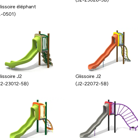
lissoire éléphant
L-0501)
lissoire J2
Glissoire J2
J2-23012-5B)
(J2-22072-5B)