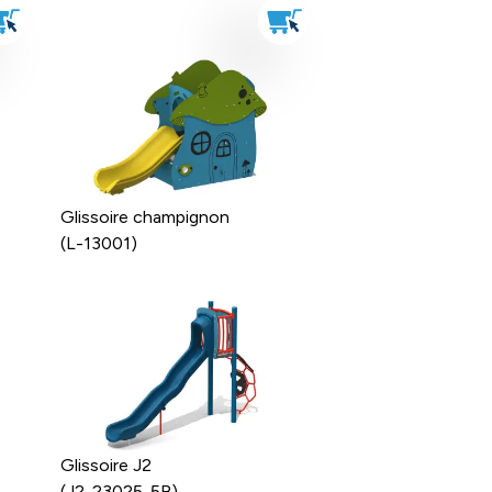
Glissoire champignon
(L-13001)
Glissoire J2
(J2-23025-5B)