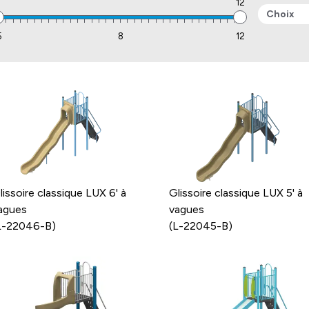
12
Choix
5
8
12
lissoire classique LUX 6' à
Glissoire classique LUX 5' à
agues
vagues
L-22046-B)
(L-22045-B)