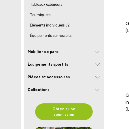
Tableaux extérieurs
Tourniquets
G
Éléments individuels J2
(
Équipements sur ressorts
Mobilier de parc
Équipements sportifs
Pièces et accessoires
Collections
G
i
(
Obtenir une
soumission