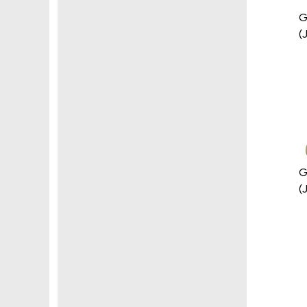
G
(
G
(