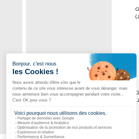
G
(
G
(