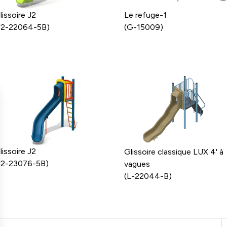
lissoire J2
Le refuge-1
J2-22064-5B)
(G-15009)
lissoire J2
Glissoire classique LUX 4' à
J2-23076-5B)
vagues
(L-22044-B)