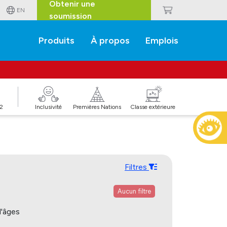
Obtenir une
EN
soumission
Produits
À propos
Emplois
J2
Inclusivité
Premières Nations
Classe extérieure
Filtres
Aucun filtre
'âges