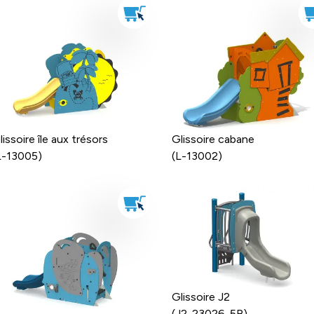
lissoire île aux trésors
Glissoire cabane
L-13005)
(L-13002)
Glissoire J2
(J2-23026-5B)