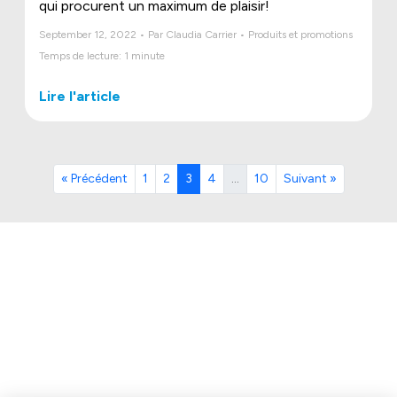
qui procurent un maximum de plaisir!
September 12, 2022 • Par Claudia Carrier • Produits et promotions
Temps de lecture: 1 minute
Lire l'article
« Précédent
1
2
3
4
…
10
Suivant »