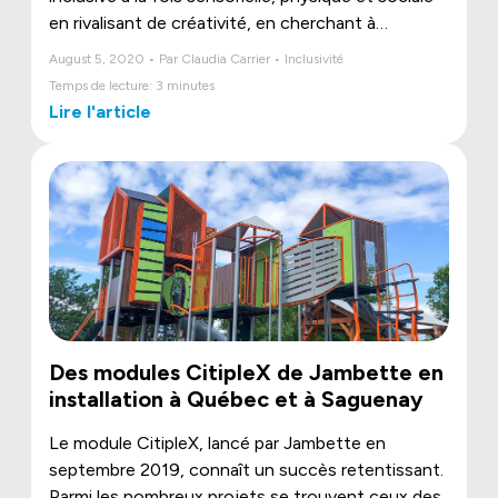
en rivalisant de créativité, en cherchant à
renouveler encore et encore le loisir avec des
August 5, 2020 • Par Claudia Carrier • Inclusivité
installations à la fois originales, colorées et
Temps de lecture: 3 minutes
accueillantes.
Lire l'article
Des modules CitipleX de Jambette en
installation à Québec et à Saguenay
Le module CitipleX, lancé par Jambette en
septembre 2019, connaît un succès retentissant.
Parmi les nombreux projets se trouvent ceux des