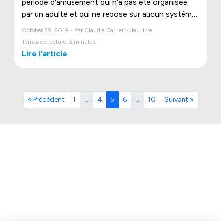
période d'amusement qui n'a pas été organisée
par un adulte et qui ne repose sur aucun système
de divertissement comme un jeu vidéo. En deux
October 29, 2019 • Par Claudia Carrier • Jeu libre
mots, il s’agit de laisser l’enfant être le maître du
Temps de lecture: 2 minutes
jeu. Il en est l’instigateur, le dirige, en imagine les
Lire l'article
objectifs, en définit le déroulement et décide de
la fin.
« Précédent
1
…
4
5
6
…
10
Suivant »