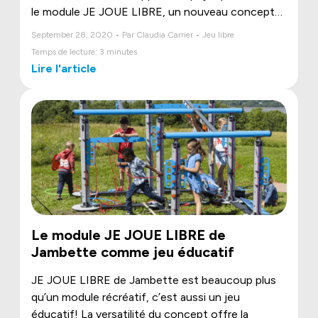
le module JE JOUE LIBRE, un nouveau concept
original signé Jambette, ajoute au jeu une
September 28, 2020 • Par Claudia Carrier • Jeu libre
dimension supplémentaire, celle de la
Temps de lecture: 3 minutes
CRÉATIVITÉ.
Lire l'article
Le module JE JOUE LIBRE de
Jambette comme jeu éducatif
JE JOUE LIBRE de Jambette est beaucoup plus
qu’un module récréatif, c’est aussi un jeu
éducatif! La versatilité du concept offre la