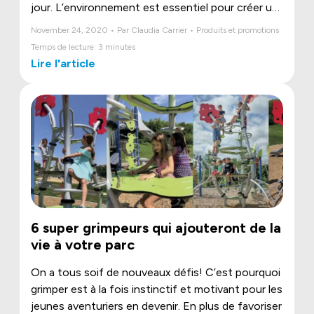
jour. L’environnement est essentiel pour créer un
cadre propice à leur développement social,
November 24, 2020 • Par Claudia Carrier • Produits et promotions
cognitif et physique. Nous avons donc compilé
Temps de lecture: 3 minutes
quelques essentiels de Jambette, conçus
Lire l'article
spécialement pour les besoins et la réalité des
garderies et centres de la petite enfance.
6 super grimpeurs qui ajouteront de la
vie à votre parc
On a tous soif de nouveaux défis! C’est pourquoi
grimper est à la fois instinctif et motivant pour les
jeunes aventuriers en devenir. En plus de favoriser