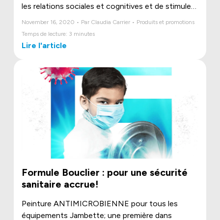
les relations sociales et cognitives et de stimuler
l’imaginaire, les super grimpeurs valorisent
November 16, 2020 • Par Claudia Carrier • Produits et promotions
l’évolution de l’enfant et son cheminement vers
Temps de lecture: 3 minutes
l’adolescence et l’âge adulte. Découvrez le top 6
Lire l'article
des super grimpeurs de Jambette!
Formule Bouclier : pour une sécurité
sanitaire accrue!
Peinture ANTIMICROBIENNE pour tous les
équipements Jambette; une première dans