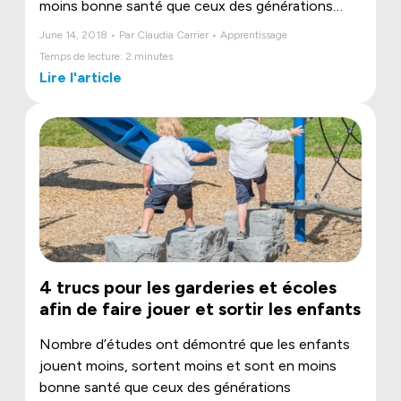
moins bonne santé que ceux des générations
précédentes. Pour l’enfant, le jeu, c’est la vie à
June 14, 2018 • Par Claudia Carrier • Apprentissage
son meilleur ! Le jeu contribue à sa croissance en
Temps de lecture: 2 minutes
plus d'être une occasion exceptionnelle de se
Lire l'article
découvrir soi-même et de découvrir le monde. Il
fait évoluer son développement en même temps
que l’enfant, en jouant, fait évoluer son propre
jeu.
4 trucs pour les garderies et écoles
afin de faire jouer et sortir les enfants
Nombre d’études ont démontré que les enfants
jouent moins, sortent moins et sont en moins
bonne santé que ceux des générations