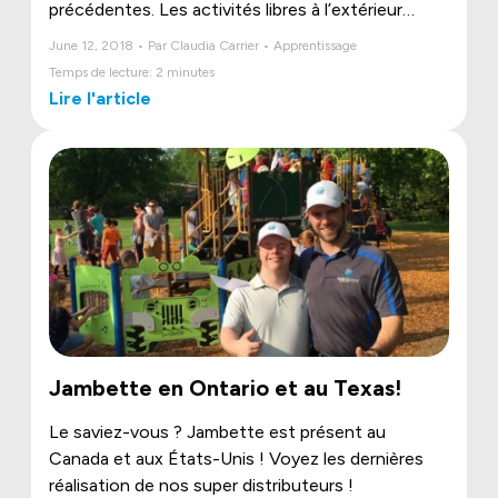
précédentes. Les activités libres à l’extérieur
diminuent de façon névralgique au profit des
June 12, 2018 • Par Claudia Carrier • Apprentissage
loisirs consacrés surtout à la télévision, à
Temps de lecture: 2 minutes
l’ordinateur, à la tablette et aux téléphones
Lire l'article
intelligents. Pourtant, le jeu libre au grand air, qu’il
ait lieu en nature, dans la cour arrière ou dans un
parc, permet aux enfants non seulement de
bouger, mais aussi d’acquérir de saines habitudes
dont ils profiteront toute leur vie.
Jambette en Ontario et au Texas!
Le saviez-vous ? Jambette est présent au
Canada et aux États-Unis ! Voyez les dernières
réalisation de nos super distributeurs !