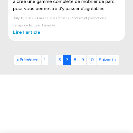
a créé une gamme complète de mobilier de parc
pour vous permettre d'y passer d'agréables
moments !
July 11, 2017 • Par Claudia Carrier • Produits et promotions
Temps de lecture: 1 minute
Lire l'article
« Précédent
1
…
6
7
8
9
10
Suivant »