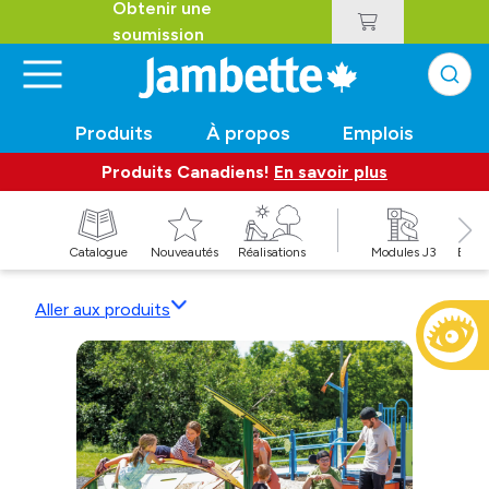
Obtenir une
soumission
Produits
À propos
Emplois
Produits Canadiens!
En savoir plus
t
Catalogue
Nouveautés
Réalisations
Modules J3
Balan
Aller aux produits