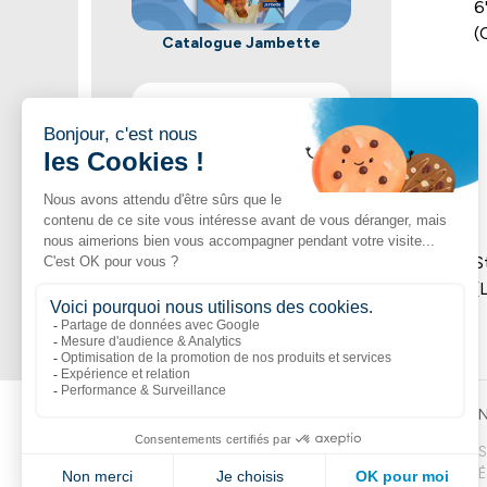
6
(
Catalogue Jambette
Acheter maintenant
Une vaste sélection de produits
S
Jambette
(
Liens populaires
Explorer
N
Boutik
Catalogue
S
Volte
Nouveautés
É