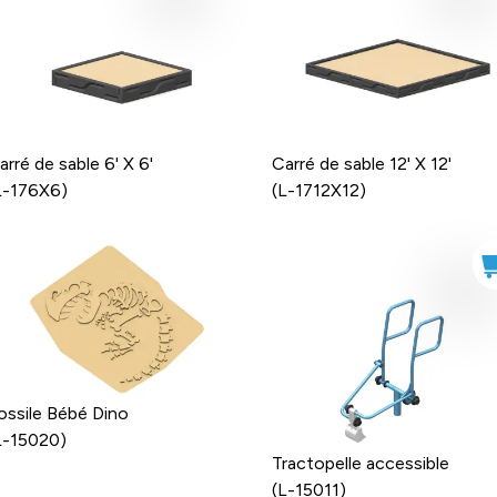
arré de sable 6' X 6'
Carré de sable 12' X 12'
L-176X6)
(L-1712X12)
ossile Bébé Dino
L-15020)
Tractopelle accessible
(L-15011)