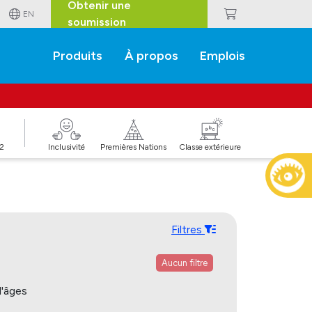
Obtenir une
EN
soumission
Produits
À propos
Emplois
J2
Inclusivité
Premières Nations
Classe extérieure
Filtres
Aucun filtre
'âges