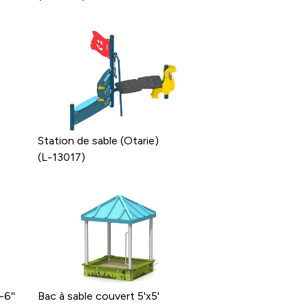
Station de sable (Otarie)
(L-13017)
-6''
Bac à sable couvert 5'x5'