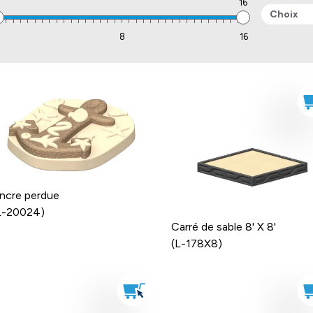
16
Choix
1
8
16
ncre perdue
L-20024)
Carré de sable 8' X 8'
(L-178X8)