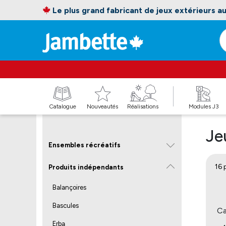
Le plus grand fabricant de jeux extérieurs 
Catalogue
Nouveautés
Réalisations
Modules J3
Je
Ensembles récréatifs
16 
Produits indépendants
Balançoires
Bascules
Ca
Erba