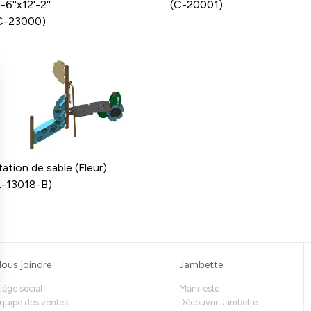
'-6''x12'-2''
(C-20001)
C-23000)
tation de sable (Fleur)
L-13018-B)
ous joindre
Jambette
iège social
Manifeste
quipe des ventes
Découvrir Jambette