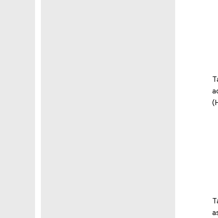
T
a
(
T
a