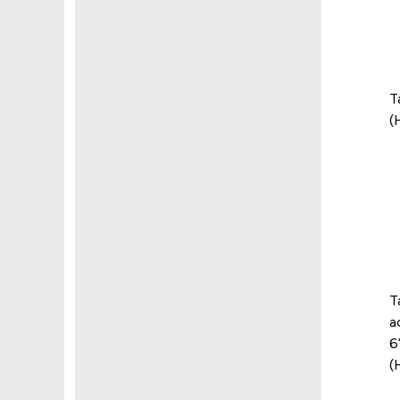
T
(
T
a
6
(