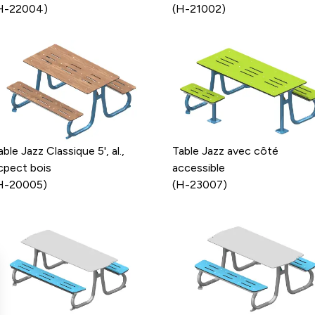
H-22004)
(H-21002)
able Jazz Classique 5', al.,
Table Jazz avec côté
cpect bois
accessible
H-20005)
(H-23007)