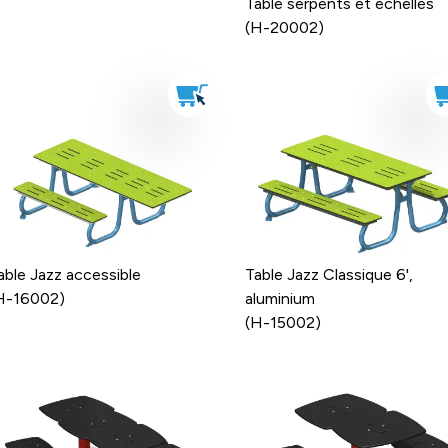
Table serpents et échelles
(H-20002)
able Jazz accessible
Table Jazz Classique 6',
H-16002)
aluminium
(H-15002)