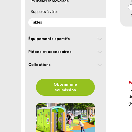
1
Poubelles et recyclage
Supports à vélos
Tables
Équipements sportifs
Pièces et accessoires
Collections
Obtenir une
T
soumission
d
(