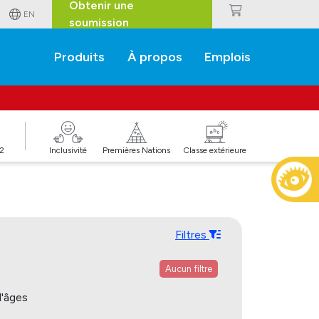
Obtenir une
EN
soumission
Produits
À propos
Emplois
J2
Inclusivité
Premières Nations
Classe extérieure
Filtres
Aucun filtre
'âges