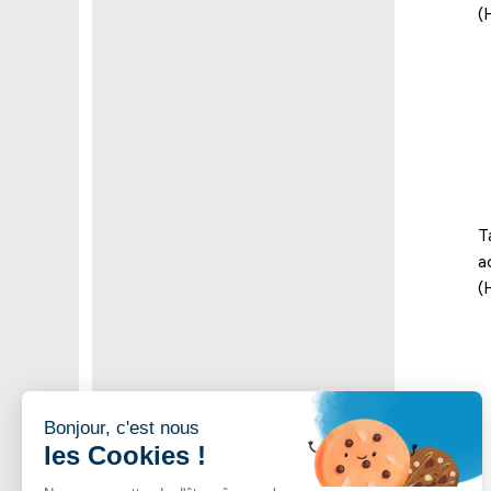
(
T
a
(