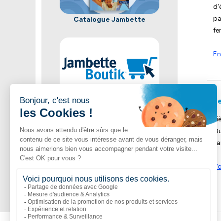
d'
pa
Catalogue Jambette
fe
En
Le
Acheter maintenant
Une vaste sélection de produits
Pi
Jambette
Qu
Pa
Vo