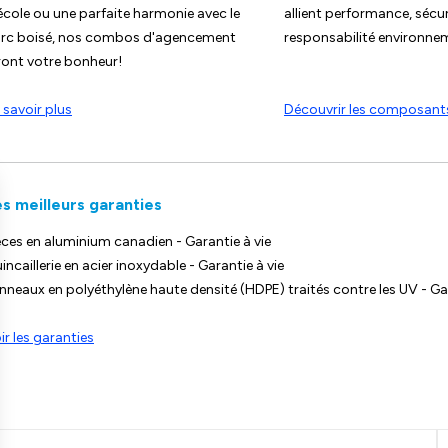
école ou une parfaite harmonie avec le
allient performance, sécur
rc boisé, nos combos d'agencement
responsabilité environne
ront votre bonheur!
 savoir plus
Découvrir les composant
s meilleurs garanties
èces en aluminium canadien - Garantie à vie
incaillerie en acier inoxydable - Garantie à vie
nneaux en polyéthylène haute densité (HDPE) traités contre les UV - Ga
ir les garanties