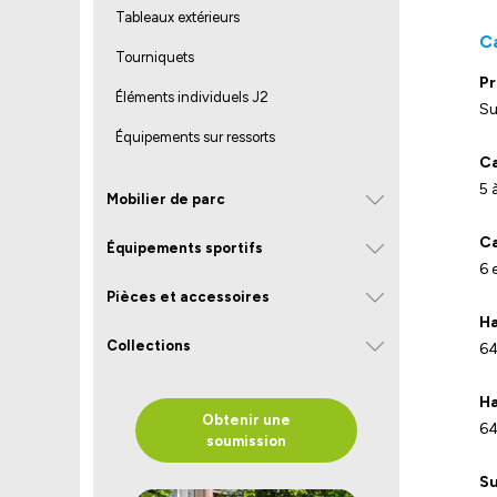
Tableaux extérieurs
C
Tourniquets
Pr
Éléments individuels J2
Su
Équipements sur ressorts
Ca
5 
Mobilier de parc
Ca
Équipements sportifs
6 
Pièces et accessoires
Ha
Collections
64
Ha
Obtenir une
64
soumission
Su