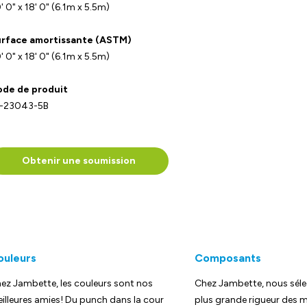
' 0" x 18' 0" (6.1m x 5.5m)
rface amortissante (ASTM)
' 0" x 18' 0" (6.1m x 5.5m)
de de produit
-23043-5B
Obtenir une soumission
ouleurs
Composants
ez Jambette, les couleurs sont nos
Chez Jambette, nous séle
illeures amies! Du punch dans la cour
plus grande rigueur des m