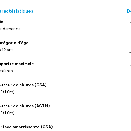
aractéristiques
D
ix
r demande
tégorie d'âge
à 12 ans
pacité maximale
enfants
uteur de chutes (CSA)
" (1.6m)
uteur de chutes (ASTM)
" (1.6m)
rface amortissante (CSA)