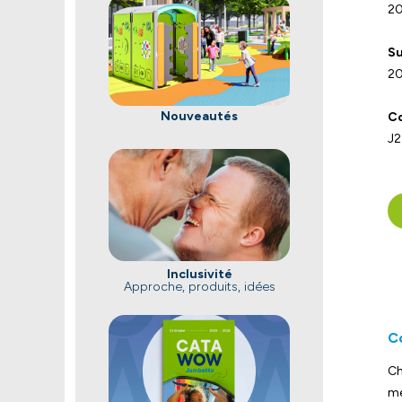
20
Su
20
Nouveautés
Co
J2
Inclusivité
Approche, produits, idées
C
Ch
me