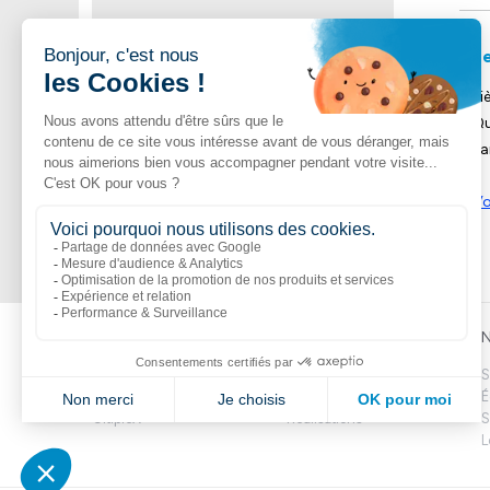
Le
Pi
Qu
Pa
Vo
Liens populaires
Explorer
N
Boutik
Catalogue
S
Volte
Nouveautés
É
CitipleX
Réalisations
S
L