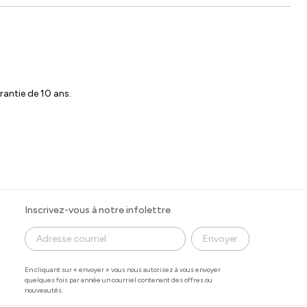
rantie de 10 ans.
Inscrivez-vous à notre infolettre
Envoyer
En cliquant sur « envoyer » vous nous autorisez à vous envoyer
quelques fois par année un courriel contenant des offres ou
nouveautés.