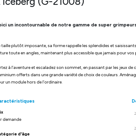
'Iceberg (G-21008)
ici un incontournable de notre gamme de super grimpeurs,
 taille plutôt imposante, sa forme rappelle les splendides et saisissan
ture toute en angles, maintenant plus accessible que jamais pour vos 
rtez à l’aventure et escaladez son sommet, en passant par les jeux de 
uminium offerts dans une grande variété de choix de couleurs. Aména
ur un module hors de l’ordinaire.
aractéristiques
D
ix
r demande
tégorie d'âge