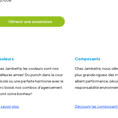
-21008
Obtenir une soumission
ouleurs
Composants
ez Jambette, les couleurs sont nos
Chez Jambette, nous séle
illeures amies! Du punch dans la cour
plus grande rigueur des m
école ou une parfaite harmonie avec le
allient performance, sécur
rc boisé, nos combos d'agencement
responsabilité environne
ront votre bonheur!
 savoir plus
Découvrir les composant