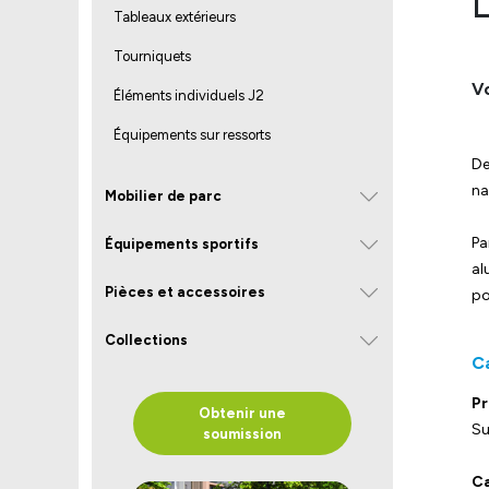
L
Tableaux extérieurs
Tourniquets
Vo
Éléments individuels J2
Équipements sur ressorts
De
na
Mobilier de parc
Pa
Équipements sportifs
al
Pièces et accessoires
po
Collections
C
Pr
Obtenir une
Su
soumission
Ca