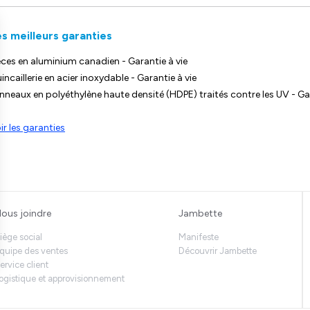
s meilleurs garanties
èces en aluminium canadien - Garantie à vie
incaillerie en acier inoxydable - Garantie à vie
nneaux en polyéthylène haute densité (HDPE) traités contre les UV - Ga
ir les garanties
ous joindre
Jambette
iège social
Manifeste
quipe des ventes
Découvrir Jambette
ervice client
ogistique et approvisionnement