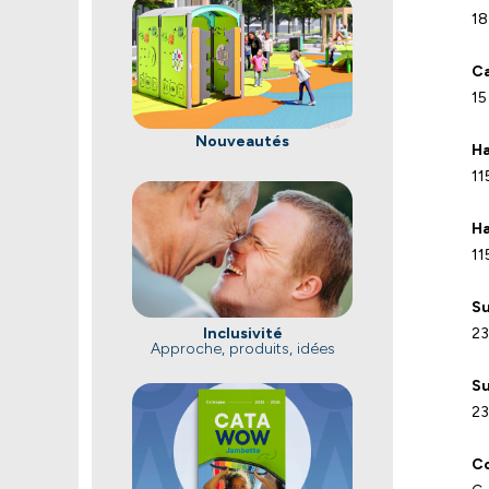
18
Ca
15
Nouveautés
Ha
11
Ha
11
Su
Inclusivité
23
Approche, produits, idées
Su
23
Co