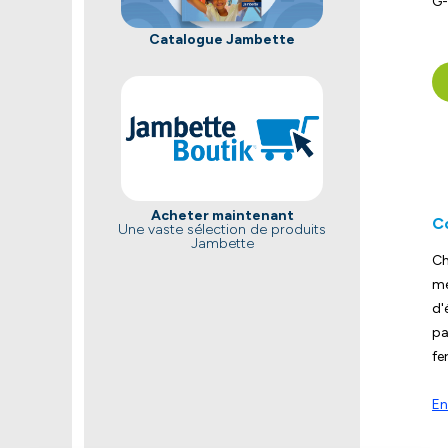
G
Catalogue Jambette
Acheter maintenant
C
Une vaste sélection de produits
Jambette
Ch
me
d'
pa
fe
En