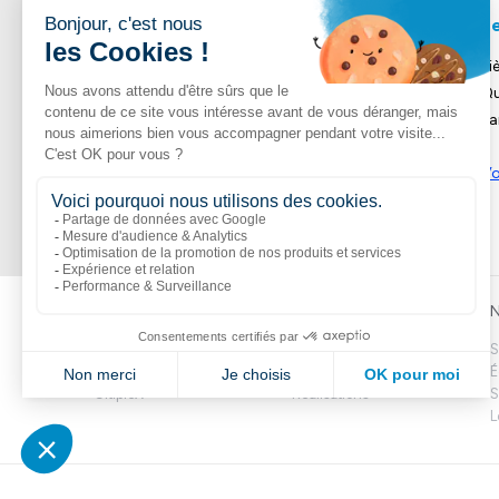
Le
Pi
Qu
Pa
Vo
Liens populaires
Explorer
N
Boutik
Catalogue
S
Volte
Nouveautés
É
CitipleX
Réalisations
S
L
1 877 363-2687
•
jambette@jambette.com
Protection de