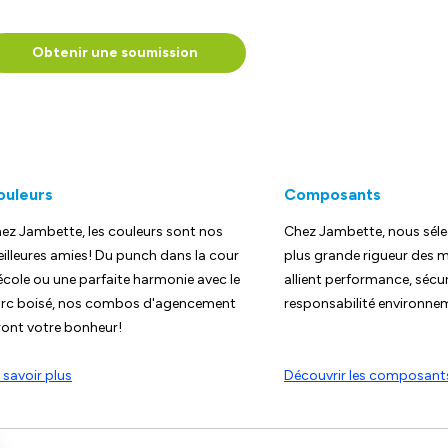
Obtenir une soumission
ouleurs
Composants
ez Jambette, les couleurs sont nos
Chez Jambette, nous séle
illeures amies! Du punch dans la cour
plus grande rigueur des m
école ou une parfaite harmonie avec le
allient performance, sécur
rc boisé, nos combos d'agencement
responsabilité environne
ront votre bonheur!
 savoir plus
Découvrir les composant