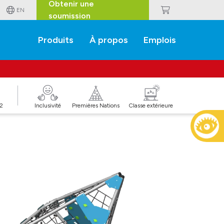
Obtenir une
EN
soumission
Produits
À propos
Emplois
J2
Inclusivité
Premières Nations
Classe extérieure