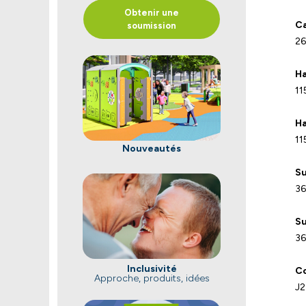
Obtenir une
Ca
soumission
26
Ha
11
Ha
11
Nouveautés
Su
36
Su
36
Inclusivité
Co
Approche, produits, idées
J2