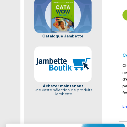
Catalogue Jambette
C
Ch
me
d'
pa
Acheter maintenant
Une vaste sélection de produits
fe
Jambette
En