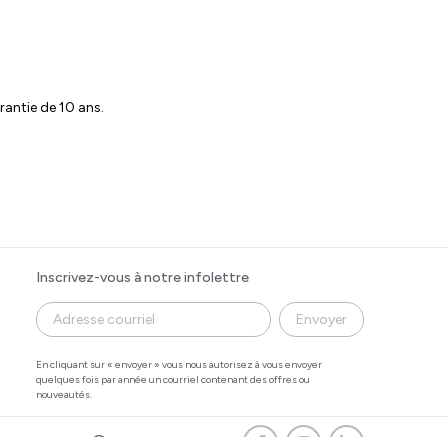
rantie de 10 ans.
Inscrivez-vous à notre infolettre
Envoyer
En cliquant sur « envoyer » vous nous autorisez à vous envoyer
quelques fois par année un courriel contenant des offres ou
nouveautés.
bette
EN