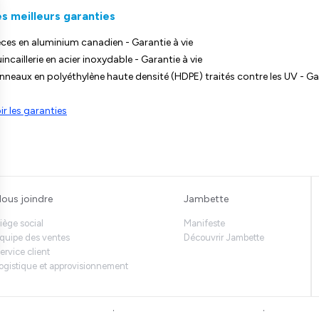
s meilleurs garanties
èces en aluminium canadien - Garantie à vie
incaillerie en acier inoxydable - Garantie à vie
nneaux en polyéthylène haute densité (HDPE) traités contre les UV - Ga
ir les garanties
ous joindre
Jambette
iège social
Manifeste
quipe des ventes
Découvrir Jambette
ervice client
ogistique et approvisionnement
s renseignements personnels
Un site propulsé par bisscomm.com
© 2026 Jam