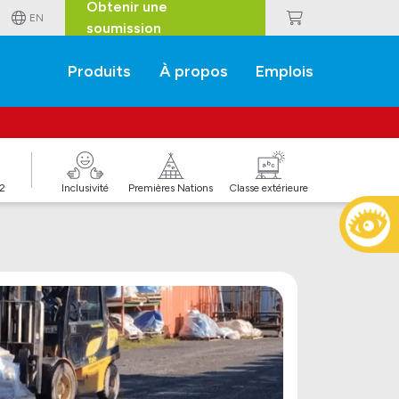
Obtenir une
EN
soumission
Produits
À propos
Emplois
J2
Inclusivité
Premières Nations
Classe extérieure