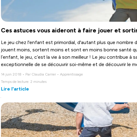
Ces astuces vous aideront à faire jouer et sorti
Le jeu chez l'enfant est primordial, d'autant plus que nombre
jouent moins, sortent moins et sont en moins bonne santé q
l’enfant, le jeu, c’est la vie à son meilleur ! Le jeu contribue 
exceptionnelle de se découvrir soi-même et de découvrir le m
même temps que l’enfant, en jouant, fait évoluer son propre j
14 juin 2018 • Par Claudia Carrier • Apprentissage
Temps de lecture: 2 minutes
Lire l'article