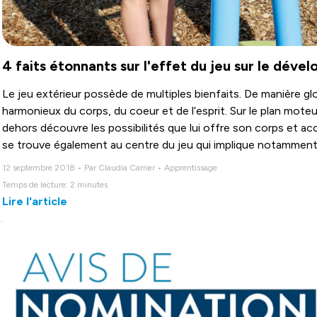
4 faits étonnants sur l'effet du jeu sur le déve
Le jeu extérieur possède de multiples bienfaits. De manière gl
harmonieux du corps, du coeur et de l’esprit. Sur le plan moteur,
dehors découvre les possibilités que lui offre son corps et acc
se trouve également au centre du jeu qui implique notamment le
confiance en soi. De surcroît, les plaisirs du plein air contrib
12 septembre 2018 • Par Claudia Carrier • Apprentissage
réussite scolaires.
Temps de lecture: 2 minutes
Lire l'article