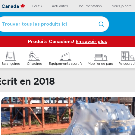
au Canada
Boutik
Actualités
Documentation
Nous joindre
Trouver tous les produits ici
Produits Canadiens!
En savoir plus
Balançoires
Glissoires
Équipements sportifs
Mobilier de parc
Parcours 
Écrit en 2018