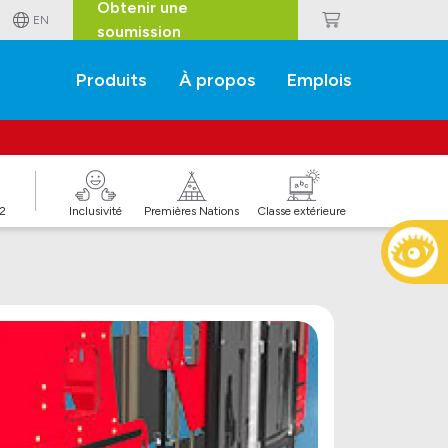
Obtenir une
EN
soumission
Produits
À propos
Emplois
J2
Inclusivité
Premières Nations
Classe extérieure