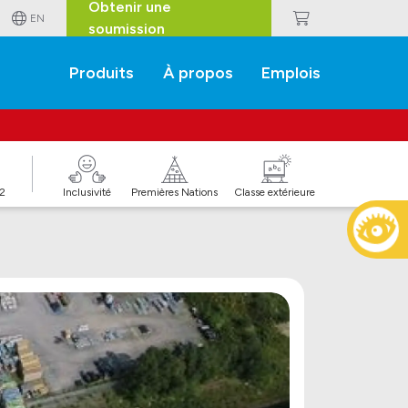
Obtenir une
EN
soumission
Produits
À propos
Emplois
J2
Inclusivité
Premières Nations
Classe extérieure