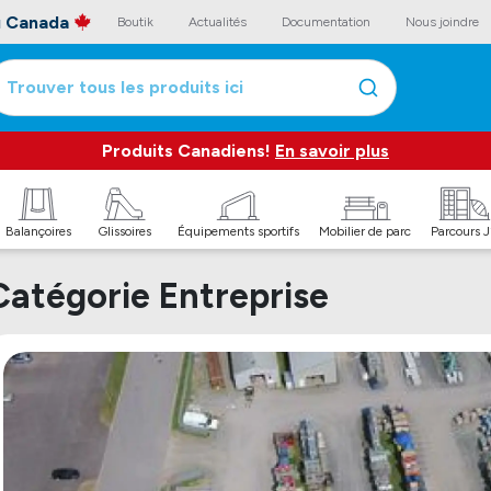
au Canada
Boutik
Actualités
Documentation
Nous joindre
Trouver tous les produits ici
Produits Canadiens!
En savoir plus
Balançoires
Glissoires
Équipements sportifs
Mobilier de parc
Parcours 
Catégorie Entreprise