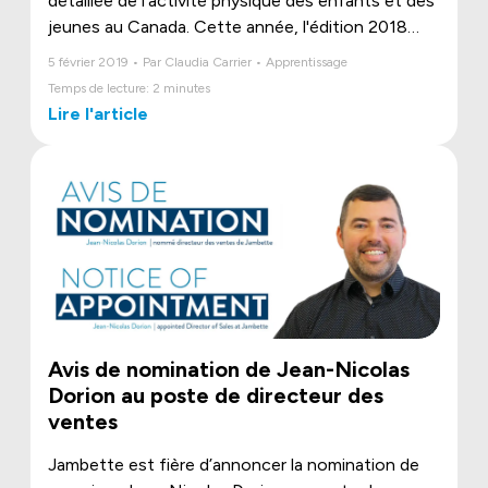
détaillée de l'activité physique des enfants et des
jeunes au Canada. Cette année, l'édition 2018
nous apprenait qu'un nombre croissant de
5 février 2019 • Par Claudia Carrier • Apprentissage
recherches a permis d’entreprendre l’examen des
Temps de lecture: 2 minutes
bienfaits de l’activité physique chez les enfants
Lire l'article
en relation avec la santé de leur cerveau.
Avis de nomination de Jean-Nicolas
Dorion au poste de directeur des
ventes
Jambette est fière d’annoncer la nomination de