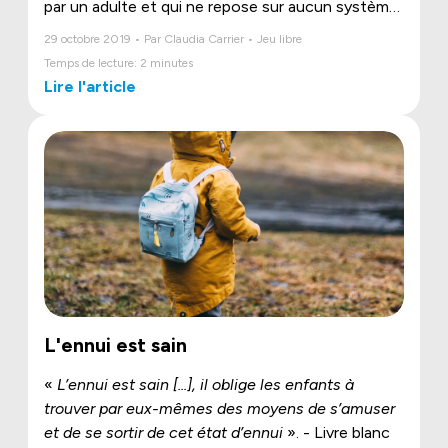
par un adulte et qui ne repose sur aucun système
de divertissement comme un jeu vidéo. En deux
29 octobre 2019 • Par Claudia Carrier • Jeu libre
mots, il s’agit de laisser l’enfant être le maître du
Temps de lecture: 2 minutes
jeu. Il en est l’instigateur, le dirige, en imagine les
Lire l'article
objectifs, en définit le déroulement et décide de
la fin.
L'ennui est sain
«
L’ennui est sain [...], il oblige les enfants à
trouver par eux-mêmes des moyens de s’amuser
et de se sortir de cet état d’ennui
». - Livre blanc