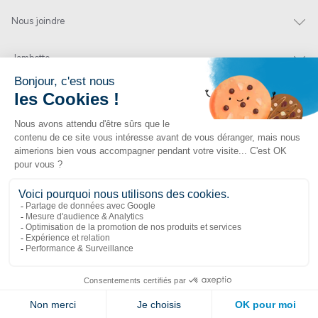
Nous joindre
Jambette
Inscrivez-vous à notre infolettre
Envoyer
En cliquant sur « envoyer » vous nous autorisez à vous envoyer quelques fois par
année un courriel contenant des offres ou nouveautés.
1 877 363-2687
•
jambette@jambette.com
Protection des renseignements personnels
Un site propulsé par bisscomm.com
© 2026 Jambette