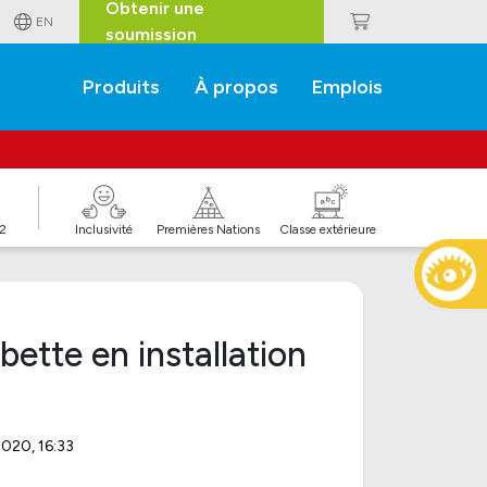
Obtenir une
EN
soumission
Produits
À propos
Emplois
J2
Inclusivité
Premières Nations
Classe extérieure
ette en installation
 2020, 16:33