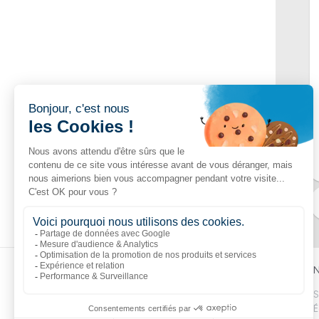
Liens populaires
Explorer
N
Boutik
Catalogue
S
Volte
Nouveautés
É