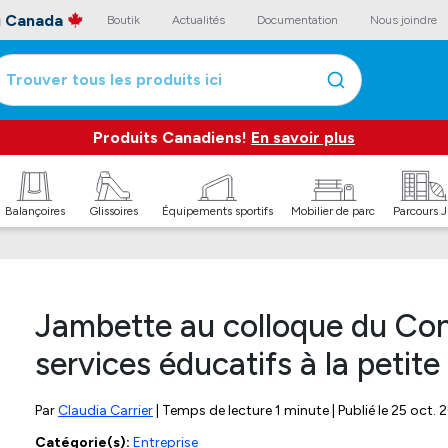
au Canada
Boutik
Actualités
Documentation
Nous joindre
Trouver tous les produits ici
Produits Canadiens!
En savoir plus
Balançoires
Glissoires
Équipements sportifs
Mobilier de parc
Parcours 
Jambette au colloque du Con
services éducatifs à la petit
Par
Claudia Carrier
| Temps de lecture 1 minute | Publié le
25 oct. 
Catégorie(s):
Entreprise