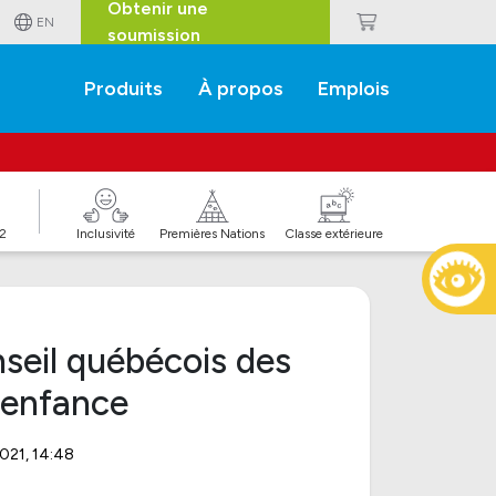
Obtenir une
EN
soumission
Produits
À propos
Emplois
J2
Inclusivité
Premières Nations
Classe extérieure
seil québécois des
e enfance
2021, 14:48