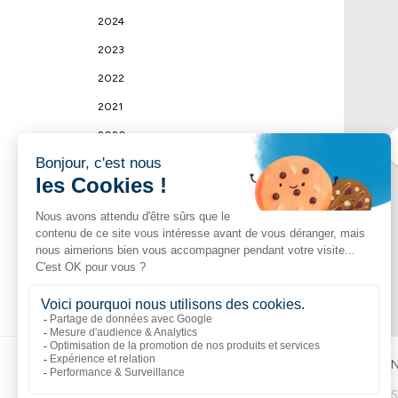
2024
2023
2022
2021
2020
2019
2018
2017
2016
2015
Liens populaires
Explorer
N
Boutik
Catalogue
S