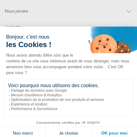
Nous joindre
Jambette
Inscrivez-vous à notre infolettre
Envoyer
En cliquant sur « envoyer » vous nous autorisez à vous envoyer quelques fois par
année un courriel contenant des offres ou nouveautés.
1 877 363-2687
•
jambette@jambette.com
Protection des renseignements personnels
Un site propulsé par bisscomm.com
© 2026 Jambette