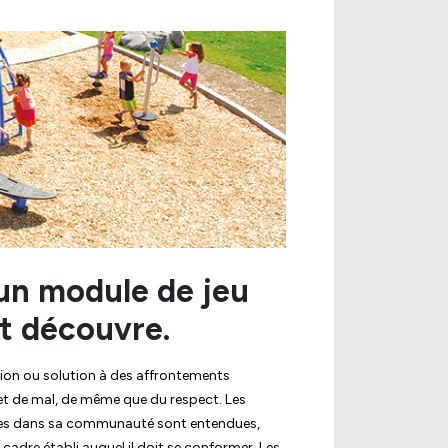
 un module de jeu
et découvre.
tion ou solution à des affrontements
n et de mal, de même que du respect. Les
nisées dans sa communauté sont entendues,
n cadre établi auquel il doit se conformer. Les