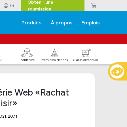
Obtenir une
EN
soumission
Produits
À propos
Emplois
J2
Inclusivité
Premières Nations
Classe extérieure
série Web «Rachat
isir»
021, 20:11