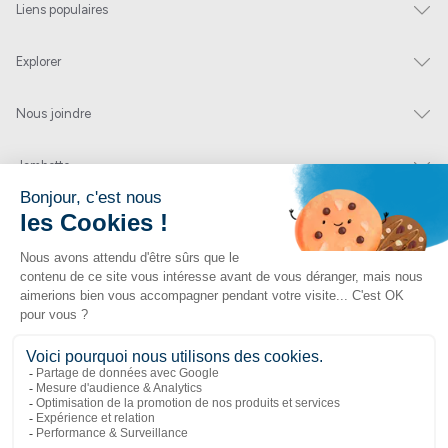
Liens populaires
Explorer
Nous joindre
Jambette
Inscrivez-vous à notre infolettre
Envoyer
En cliquant sur « envoyer » vous nous autorisez à vous envoyer quelques fois par
année un courriel contenant des offres ou nouveautés.
1 877 363-2687
•
jambette@jambette.com
Protection des renseignements personnels