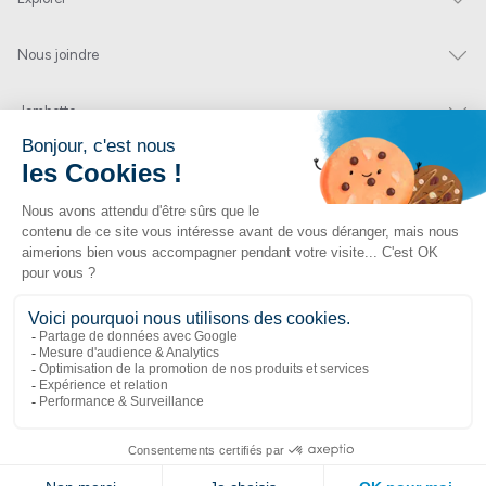
Nous joindre
Jambette
Inscrivez-vous à notre infolettre
Envoyer
En cliquant sur « envoyer » vous nous autorisez à vous envoyer quelques fois par
année un courriel contenant des offres ou nouveautés.
1 877 363-2687
•
jambette@jambette.com
Protection des renseignements personnels
Un site propulsé par bisscomm.com
© 2026 Jambette