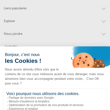
Liens populaires
Explorer
Nous joindre
Jambette
Inscrivez-vous à notre infolettre
Envoyer
En cliquant sur « envoyer » vous nous autorisez à vous envoyer quelques fois par
année un courriel contenant des offres ou nouveautés.
1 877 363-2687
•
jambette@jambette.com