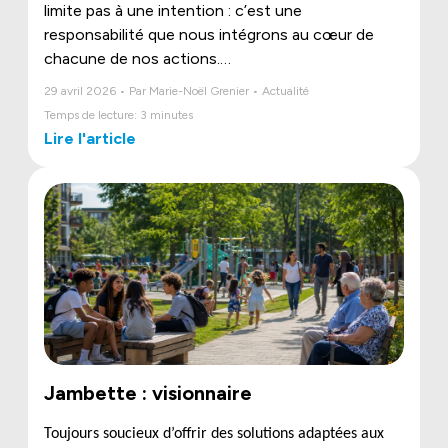
limite pas à une intention : c’est une
responsabilité que nous intégrons au cœur de
chacune de nos actions.
Avec le programme
IMPACT
, nous structurons
29 avril 2026 • Par Marie-Noël Grenier • Actualité
notre engagement autour de trois piliers
Temps de lecture: 3 minutes
essentiels, les critères ESG, pour bâtir un avenir
Lire l'article
plus durable, humain et responsable.
Jambette : visionnaire
Toujours soucieux d’offrir des solutions adaptées aux