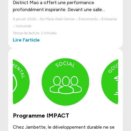
District Mao a offert une performance
profondément inspirante. Devant une salle
conquise, ces jeunes danseurs en situation de
8 janvier 2026 • Par Marie-Noël Grenier • Évènements • Entreprise
handicap ont livré un numéro rempli d’énergie, de
• Inclusivité
créativité et d’émotion.
Temps de lecture: 2 minutes
Lire l'article
Programme IMPACT
Chez Jambette, le développement durable ne se