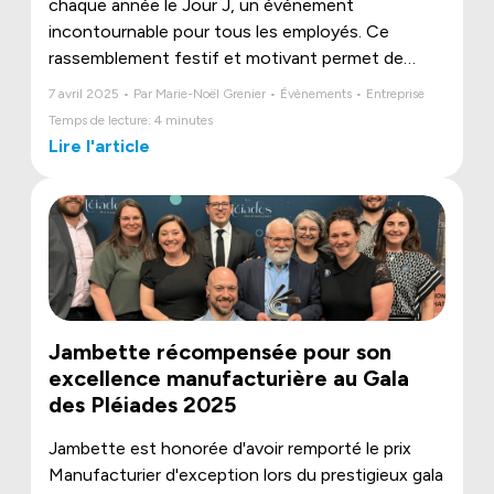
chaque année le Jour J, un événement
incontournable pour tous les employés. Ce
rassemblement festif et motivant permet de
partager la vision, les projets et les ambitions de
7 avril 2025 • Par Marie-Noël Grenier • Évènements • Entreprise
l’entreprise. Retour sur une édition mémorable!
Temps de lecture: 4 minutes
Lire l'article
Jambette récompensée pour son
excellence manufacturière au Gala
des Pléiades 2025
Jambette est honorée d'avoir remporté le prix
Manufacturier d'exception lors du prestigieux gala