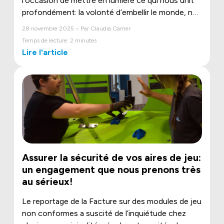
l’occasion de mettre en lumière ce qui nous unit
profondément: la volonté d’embellir le monde, non
seulement à travers nos parcs et nos
28 novembre 2025 • Par Claudia Carrier
aménagements, mais aussi par les gestes
Temps de lecture: 2 minutes
concrets posés par nos équipes dans leur
Lire l'article
communauté.
Assurer la sécurité de vos aires de jeu:
un engagement que nous prenons très
au sérieux!
Le reportage de la Facture sur des modules de jeu
non conformes a suscité de l’inquiétude chez