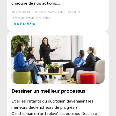
chacune de nos actions.
Avec le programme
IMPACT
, nous structurons
29 avril 2026 • Par Marie-Noël Grenier • Actualité
notre engagement autour de trois piliers
Temps de lecture: 3 minutes
essentiels, les critères ESG, pour bâtir un avenir
Lire l'article
plus durable, humain et responsable.
Dessiner un meilleur processus
Et si les irritants du quotidien devenaient les
meilleurs déclencheurs de progrès ?
C’est le pari qu’ont relevé les équipes Dessin et