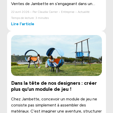
Ventes de Jambette en s’engageant dans un
Kaizen collaboratif. Ensemble, elles ont pris le
22 avril 2026 • Par Claudia Carrier • Entreprise • Actualité
temps de s’arrêter, d’observer et de nommer sans
Temps de lecture: 3 minutes
détour les défis vécus au quotidien : demandes
Lire l'article
imprécises, outils dispersés, rôles parfois flous,
communication trop fragmentée.
Plutôt que de contourner ces enjeux, elles ont
choisi de les transformer.
Dans la tête de nos designers : créer
plus qu’un module de jeu !
Chez Jambette, concevoir un module de jeu ne
consiste pas simplement à assembler des
matériaux. C’est imaginer une aventure, structurer