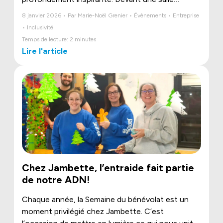
conquise, ces jeunes danseurs en situation de
8 janvier 2026 • Par Marie-Noël Grenier • Évènements • Entreprise
handicap ont livré un numéro rempli d’énergie, de
• Inclusivité
créativité et d’émotion.
Temps de lecture: 2 minutes
Lire l'article
Chez Jambette, l’entraide fait partie
de notre ADN!
Chaque année, la Semaine du bénévolat est un
moment privilégié chez Jambette. C’est