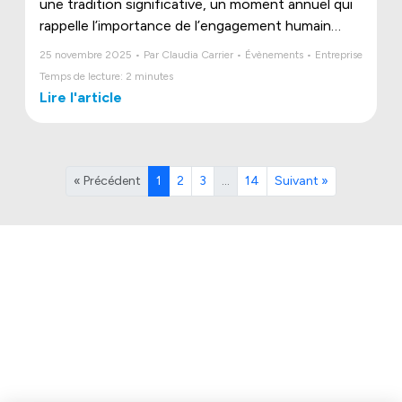
une tradition significative, un moment annuel qui
rappelle l’importance de l’engagement humain
derrière chaque réussite.
25 novembre 2025 • Par Claudia Carrier • Évènements • Entreprise
Temps de lecture: 2 minutes
Lire l'article
« Précédent
1
2
3
…
14
Suivant »