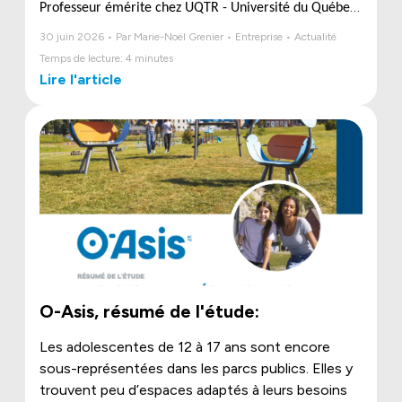
Professeur émérite chez UQTR - Université du Québec
à Trois-Rivières et fondateur de l’Observatoire
30 juin 2026 • Par Marie-Noël Grenier • Entreprise • Actualité
québécois du loisir,
vous partage ses observations, ses
Temps de lecture: 4 minutes
réflexions et ses orientations de développement
Lire l'article
concernant les espaces récréatifs extérieurs, le jeu et
les loisirs dans l’espace public. Chaque mois, apprenez-
en plus sur notre domaine en constante évolution.
O-Asis, résumé de l'étude:
Les adolescentes de 12 à 17 ans sont encore
sous-représentées dans les parcs publics. Elles y
trouvent peu d’espaces adaptés à leurs besoins