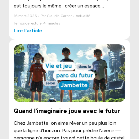
est toujours le même : créer un espace
rassembleur, sécuritaire et stimulant pour la
16 mars 2026 • Par Claudia Carrier • Actualité
communauté. Pourtant, plusieurs projets
Temps de lecture: 4 minutes
dépassent le budget initial… souvent par manque
Lire l'article
d’information au départ.
Quand l’imaginaire joue avec le futur
Chez Jambette, on aime rêver un peu plus loin
que la ligne d’horizon. Pas pour prédire l’avenir —
personne n’a encore trouvé cette boule de cristal