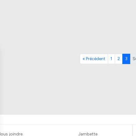
« Précédent
1
2
3
S
ous joindre
Jambette