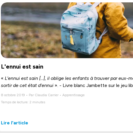
L'ennui est sain
«
L’ennui est sain [...], il oblige les enfants à trouver par e
sortir de cet état d’ennui
». - Livre blanc Jambette sur le jeu lib
8 octobre 2019 • Par Claudia Carrier • Apprentissage
Temps de lecture: 2 minutes
Lire l'article