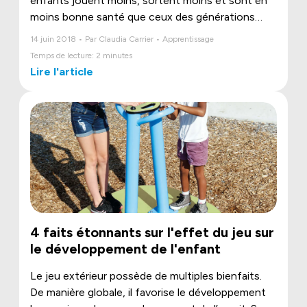
enfants jouent moins, sortent moins et sont en
moins bonne santé que ceux des générations
précédentes. Pour l’enfant, le jeu, c’est la vie à
14 juin 2018 • Par Claudia Carrier • Apprentissage
son meilleur ! Le jeu contribue à sa croissance en
Temps de lecture: 2 minutes
plus d'être une occasion exceptionnelle de se
Lire l'article
découvrir soi-même et de découvrir le monde. Il
fait évoluer son développement en même temps
que l’enfant, en jouant, fait évoluer son propre
jeu.
4 faits étonnants sur l'effet du jeu sur
le développement de l'enfant
Le jeu extérieur possède de multiples bienfaits.
De manière globale, il favorise le développement