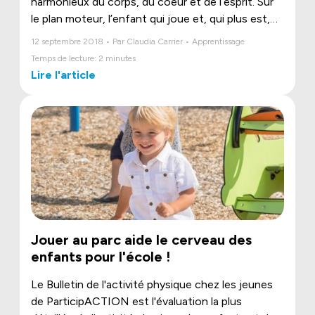
harmonieux du corps, du coeur et de l’esprit. Sur
le plan moteur, l’enfant qui joue et, qui plus est,
joue dehors découvre les possibilités que lui offre
12 septembre 2018 • Par Claudia Carrier • Apprentissage
son corps et accroît ses capacités physiques.
Temps de lecture: 2 minutes
L’affectivité se trouve également au centre du
Lire l'article
jeu qui implique notamment les relations avec
autrui, l’estime et la confiance en soi. De surcroît,
les plaisirs du plein air contribuent positivement
aux apprentissages et à la réussite scolaires.
Jouer au parc aide le cerveau des
enfants pour l'école !
Le Bulletin de l'activité physique chez les jeunes
de ParticipACTION est l'évaluation la plus