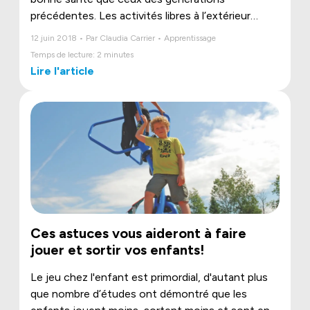
précédentes. Les activités libres à l’extérieur
diminuent de façon névralgique au profit des
12 juin 2018 • Par Claudia Carrier • Apprentissage
loisirs consacrés surtout à la télévision, à
Temps de lecture: 2 minutes
l’ordinateur, à la tablette et aux téléphones
Lire l'article
intelligents. Pourtant, le jeu libre au grand air, qu’il
ait lieu en nature, dans la cour arrière ou dans un
parc, permet aux enfants non seulement de
bouger, mais aussi d’acquérir de saines habitudes
dont ils profiteront toute leur vie.
Ces astuces vous aideront à faire
jouer et sortir vos enfants!
Le jeu chez l'enfant est primordial, d'autant plus
que nombre d’études ont démontré que les