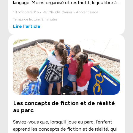
langage. Moins organisé et restrictif, le jeu libre à
l’extérieur contribue à l’autoapprentissage de ces
18 octobre 2016 • Par Claudia Carrier • Apprentissage
facultés. Les modules de jeu Jambette offerts et
Temps de lecture: 2 minutes
l’environnement nature donnent à l’enfant la
Lire l'article
liberté de mettre en oeuvre la démonstration de
sa créativité, sa disposition à communiquer de
manières variées et la combinaison de ses acquis.
Les concepts de fiction et de réalité
au parc
Saviez-vous que, lorsqu’il joue au parc, l’enfant
apprend les concepts de fiction et de réalité, qui