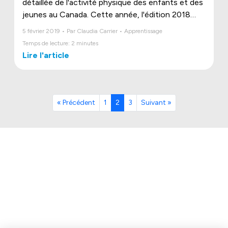
détaillée de l'activité physique des enfants et des
jeunes au Canada. Cette année, l'édition 2018
nous apprenait qu'un nombre croissant de
5 février 2019 • Par Claudia Carrier • Apprentissage
recherches a permis d’entreprendre l’examen des
Temps de lecture: 2 minutes
bienfaits de l’activité physique chez les enfants
Lire l'article
en relation avec la santé de leur cerveau.
« Précédent
1
2
3
Suivant »