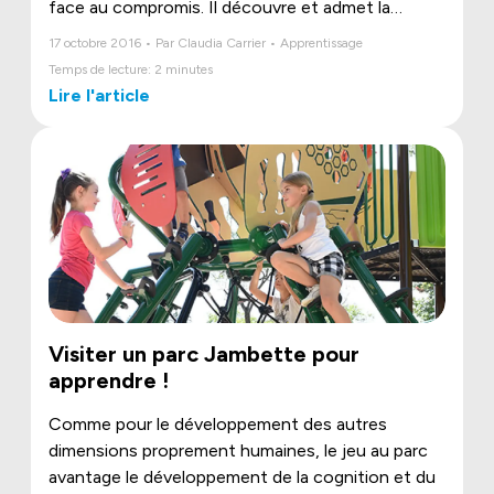
face au compromis. Il découvre et admet la
position de son coéquipier pour ensuite faire
17 octobre 2016 • Par Claudia Carrier • Apprentissage
valoir la sienne et trouver une entente possible.
Temps de lecture: 2 minutes
C’est entre autres de cette façon qu’il cherche le
Lire l'article
meilleur moyen d’installer l’harmonie relationnelle.
Visiter un parc Jambette pour
apprendre !
Comme pour le développement des autres
dimensions proprement humaines, le jeu au parc
avantage le développement de la cognition et du