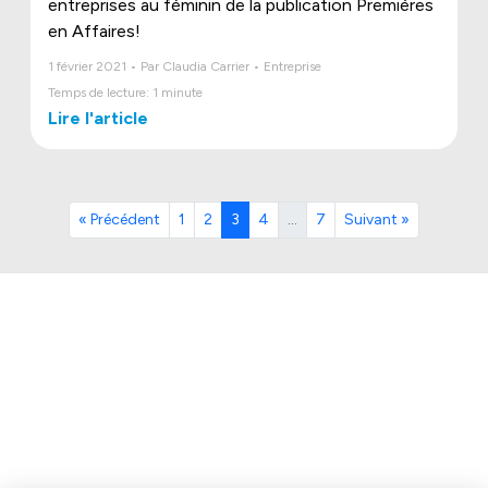
entreprises au féminin de la publication Premières
en Affaires!
1 février 2021 • Par Claudia Carrier • Entreprise
Temps de lecture: 1 minute
Lire l'article
« Précédent
1
2
3
4
…
7
Suivant »