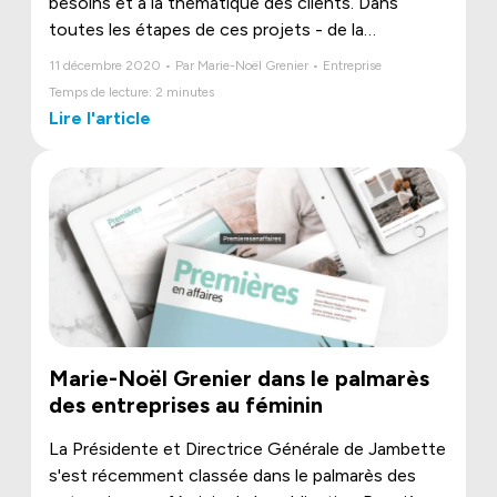
besoins et à la thématique des clients. Dans
toutes les étapes de ces projets - de la
conception à la réalisation - l'objectif est de
11 décembre 2020 • Par Marie-Noël Grenier • Entreprise
mettre à profit la très grande créativité de chacun
Temps de lecture: 2 minutes
des membres de notre équipe afin d'illustrer et
Lire l'article
concrétiser la vision de nos clients.
Marie-Noël Grenier dans le palmarès
des entreprises au féminin
La Présidente et Directrice Générale de Jambette
s'est récemment classée dans le palmarès des