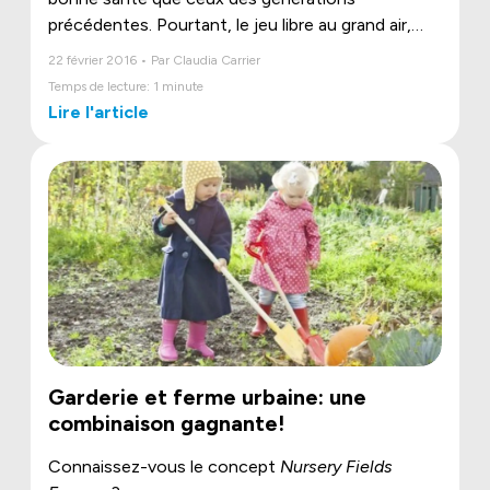
précédentes. Pourtant, le jeu libre au grand air,
qu’il ait lieu en nature, dans la cour arrière ou dans
22 février 2016 • Par Claudia Carrier
un parc, permet aux enfants non seulement de
Temps de lecture: 1 minute
bouger, mais aussi d’acquérir de saines habitudes
Lire l'article
dont ils profiteront toute leur vie.
Garderie et ferme urbaine: une
combinaison gagnante!
Connaissez-vous le concept
Nursery Fields