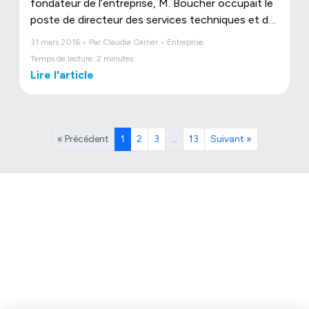
fondateur de l’entreprise, M. Boucher occupait le
poste de directeur des services techniques et de
l’approvisionnement.
31 mars 2016 • Par Claudia Carrier • Entreprise
Temps de lecture: 2 minutes
Lire l'article
« Précédent
1
2
3
…
13
Suivant »