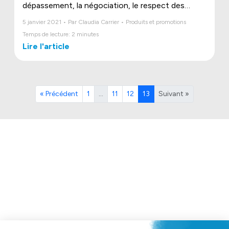
dépassement, la négociation, le respect des
différences, etc. Il est donc essentiel d’aménager
5 janvier 2021 • Par Claudia Carrier • Produits et promotions
la cour d’école de façon à proposer aux enfants
Temps de lecture: 2 minutes
des lieux qui sauront à la fois les stimuler et les
Lire l'article
inspirer.
« Précédent
1
…
11
12
13
Suivant »