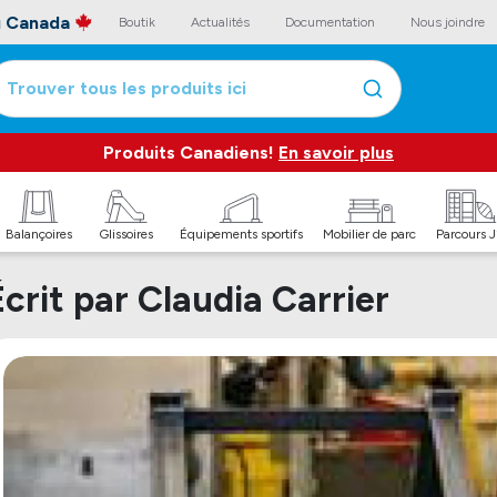
au Canada
Boutik
Actualités
Documentation
Nous joindre
Trouver tous les produits ici
Produits Canadiens!
En savoir plus
Balançoires
Glissoires
Équipements sportifs
Mobilier de parc
Parcours 
Écrit par Claudia Carrier