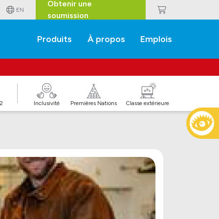
Obtenir une
EN
soumission
Produits
À propos
Emplois
J2
Inclusivité
Premières Nations
Classe extérieure